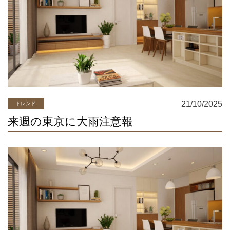
100名様に、「TOKYO COWBOY」のミートコンシェルジュが厳
選した和牛を使用した“家焼肉セット（650g相当）”をプレゼント
いたします。賞品となる家焼肉セットには、3種類のカットのお肉
をご用意。厚みのある「ステーキカット」、通常の焼肉よりも厚
めに切ったTOKYO COWBOYが提唱する新しいスタイル「バーベ
キューカット」、そして焼きしゃぶ用の「スライス」の3種類を詰
め合わせました。厚みにこだわったお肉で、いつもとはひと味違
う家焼肉をお楽しみいただけます。バルミューダだけの特別な体
験に、ぜひご応募ください。 引取受付期間 ■ キャンペーン概要
21/10/2025
トレンド
購入対象期間：2025年9月1日（月）～11月24日（月） 応募受付
来週の東京に大雨注意報
期間：2025年9月1日（月）～11月30日（日） 対象製品：
BALMUDA The Plate Pro本体を含む製品 ※Griddle & Cover、
Takoyaki Plateなど、その他アクセサリのみのご購入は対象外で
す。 対象店舗：日本国内のバルミューダ正規販売店 バルミュー
ダオンラインストア、旗艦店、ブランドショップ（松屋銀座、阪
急うめだ本店、ジェイアール名古屋タカシマヤ、大丸神戸店）、
および各家電量販店、百貨店、インテリアショップなど...