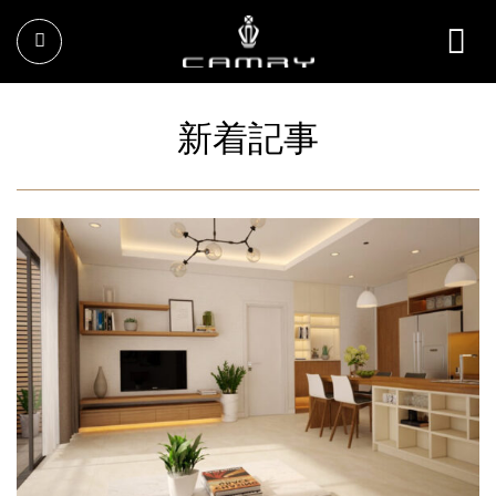
Skip
Search
to
for:
content
新着記事