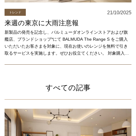
21/10/2025
トレンド
来週の東京に大雨注意報
新製品の発売を記念し、バルミューダオンラインストアおよび旗
艦店、ブランドショップ*にて BALMUDA The Range S をご購入
いただいたお客さまを対象に、現在お使いのレンジを無料で引き
取るサービスを実施します。ぜひお役立てください。 対象購入期
間 2025年10月2日（木）〜2026年2月1日（日）23:59まで
※2025年9月17日（水）以降のご予約分も対象となります。 この
度、BALMUDA The Plate Pro（ステンレスホットプレート）をご
購入いただいた方を対象に、抽選で「TOKYO COWBOYの家焼肉
すべての記事
セット」をプレゼントするキャンペーンを実施します。 ステーキ
やお好み焼き、薄皮のクレープなど、自宅での調理が難しいとさ
れていた料理を、お店のように焼きあげられると高い評価をいた
だいている本製品。その“プロの味わい”をより多くの方に体験いた
だくための、和牛専門の精肉店「TOKYO COWBOY」とのコラボ
レーションによるキャンペーンです。 本キャンペーンでは、期間
中に「BALMUDA The Plate Pro」をご購入の方の中から抽選で