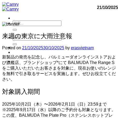
Skip
21/10/2025
21/10/2025
21/10/2025
21/10/2025
to
content
Search
for:
来週の東京に大雨注意報
Search
for:
Posted on
21/10/2025
30/10/2025
by
erasvietnam
新製品の発売を記念し、バルミューダオンラインストアおよ
び旗艦店、ブランドショップ*にて BALMUDA The Range S
をご購入いただいたお客さまを対象に、現在お使いのレンジ
を無料で引き取るサービスを実施します。ぜひお役立てくだ
さい。
対象購入期間
2025年10月2日（木）〜2026年2月1日（日）23:59まで
※2025年9月17日（水）以降のご予約分も対象となります。
この度、BALMUDA The Plate Pro（ステンレスホットプレ