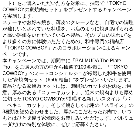
ート）をご購入いただいた方を対象に、抽選で「TOKYO
COWBOYの家焼肉セット」をプレゼントするキャンペーン
を実施します。
ステーキやお好み焼き、薄皮のクレープなど、自宅での調理
が難しいとされていた料理を、お店のように焼きあげられる
と高い評価をいただいている本製品。その“プロの味わい”を
より多くの方に体験いただくための、和牛専門の精肉店
「TOKYO COWBOY」とのコラボレーションによるキャン
ペーンです。
本キャンペーンでは、期間中に「BALMUDA The Plate
Pro」をご購入の方の中から抽選で100名様に、「TOKYO
COWBOY」のミートコンシェルジュが厳選した和牛を使用
した“家焼肉セット（650g相当）”をプレゼントいたします。
賞品となる家焼肉セットには、3種類のカットのお肉をご用
意。厚みのある「ステーキカット」、通常の焼肉よりも厚め
に切ったTOKYO COWBOYが提唱する新しいスタイル「バ
ーベキューカット」、そして焼きしゃぶ用の「スライス」の
3種類を詰め合わせました。厚みにこだわったお肉で、いつ
もとはひと味違う家焼肉をお楽しみいただけます。バルミュ
ーダだけの特別な体験に、ぜひご応募ください。