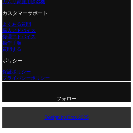
カムリ家庭用除湿機
カスタマーサポート
よくある質問
購入アドバイス
修理アドバイス
操作手順
質問する
ポリシー
保証ポリシー
プライバシーポリシー
フォロー
Design by Eras 2025
V