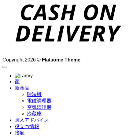
D
Copyright 2026 ©
Flatsome Theme
家
新商品
除湿機
電磁調理器
空気清浄機
冷蔵庫
購入アドバイス
役立つ情報
接触