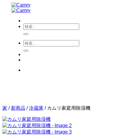
Skip
to
content
Search
for:
Search
for:
家
/
新商品
/
冷蔵庫
/
カムリ家庭用除湿機